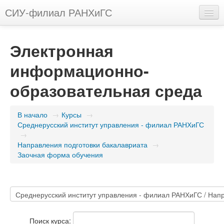
СИУ-филиал РАНХиГС
Русский (ru)
Электронная
Вы не вошли в систему (
Вход
)
информационно-
образовательная среда
В начало
→
Курсы
→
Среднерусский институт управления - филиал РАНХиГС
→
Направления подготовки бакалавриата
→
Заочная форма обучения
Поиск курса: