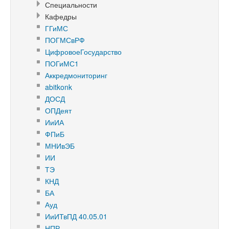
Специальности
Кафедры
ГГиМС
ПОГМСвРФ
ЦифровоеГосударство
ПОГиМС1
Аккредмониторинг
abitkonk
ДОСД
ОПДеят
ИиИА
ФПиБ
МНИвЭБ
ИИ
ТЭ
КНД
БА
Ауд
ИиИТвПД 40.05.01
НПР