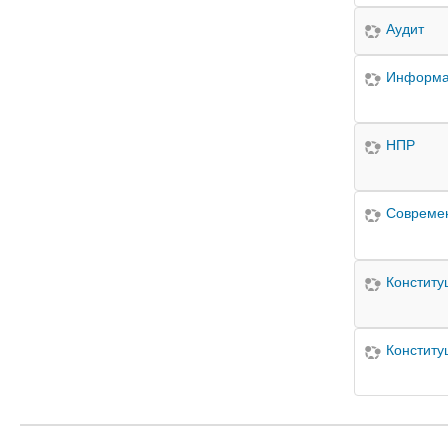
Аудит
Информат
НПР
Современ
Конститу
Конститу