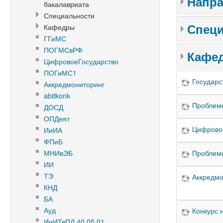
Напра
бакалавриата
Специальности
Спец
Кафедры
ГГиМС
ПОГМСвРФ
Кафе
ЦифровоеГосударство
ПОГиМС1
Государс
Аккредмониторинг
abitkonk
Проблемы
ДОСД
ОПДеят
Цифровое
ИиИА
ФПиБ
МНИвЭБ
Проблемы
ИИ
ТЭ
Аккредмо
КНД
БА
Ауд
Конкурс 
ИиИТвПД 40.05.01