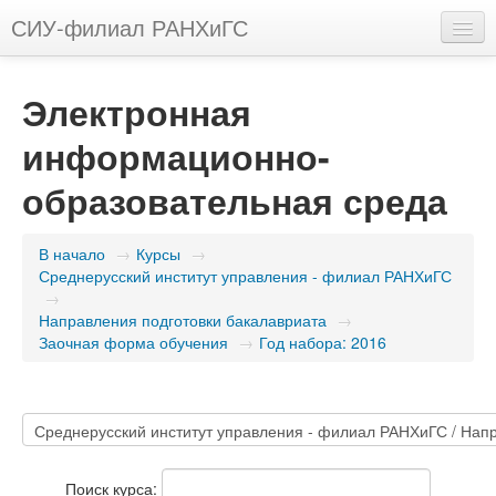
СИУ-филиал РАНХиГС
Русский (ru)
Электронная
Вы не вошли в систему (
Вход
)
информационно-
образовательная среда
В начало
→
Курсы
→
Среднерусский институт управления - филиал РАНХиГС
→
Направления подготовки бакалавриата
→
Заочная форма обучения
→
Год набора: 2016
Поиск курса: