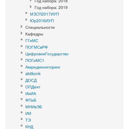
Год набора: 2018
Год набора: 2019
МЗСП2017ИУП
Юр2016ИУП
Специальности
Кафедры
ГГиМС
ПОГМСвРФ
ЦифровоеГосударство
ПОГиМС1
Аккредмониторинг
abitkonk
ДОСД
ОПДеят
ИиИА
ФПиБ
МНИвЭБ
ИИ
ТЭ
КНД