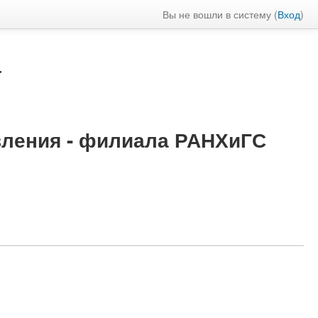
Вы не вошли в систему (
Вход
)
а
вления - филиала РАНХиГС