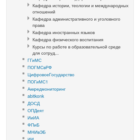
Кафедра истории, теологии и международных
отношений
Кафедра административного и уголовного
права
Кафедра иностранных языков
Кафедра физического воспитания
Курсы по работе в образовательной среде
для сотруд...
ГГиМС
ПОГМСвРФ
ЦифровоеГосударство
ПОГиМС1
Аккредмониторинг
abitkonk
ДОСД
ОПДеят
ИиИА
ФПиБ
МНИвЭБ
ИИ