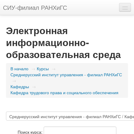
СИУ-филиал РАНХиГС
Русский (ru)
Электронная
Вы не вошли в систему (
Вход
)
информационно-
образовательная среда
В начало
→
Курсы
→
Среднерусский институт управления - филиал РАНХиГС
→
Кафедры
→
Кафедра трудового права и социального обеспечения
Поиск курса: