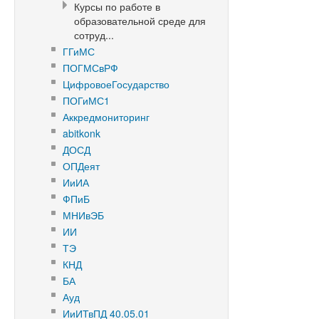
Курсы по работе в
образовательной среде для
сотруд...
ГГиМС
ПОГМСвРФ
ЦифровоеГосударство
ПОГиМС1
Аккредмониторинг
abitkonk
ДОСД
ОПДеят
ИиИА
ФПиБ
МНИвЭБ
ИИ
ТЭ
КНД
БА
Ауд
ИиИТвПД 40.05.01