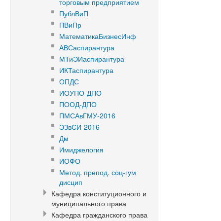
торговым предприятием
ПублВиП
ПВиПр
МатематикаБизнесИнф
АВСаспирантура
МТиЭИаспирантура
ИКТаспирантура
ОПДС
ИОУПО-ДПО
ПООД-ДПО
ПМСАвГМУ-2016
ЭЗвСИ-2016
Дм
Имиджелогия
ИОФО
Метод. препод. соц-гум
дисцип
Кафедра конституционного и
муниципального права
Кафедра гражданского права