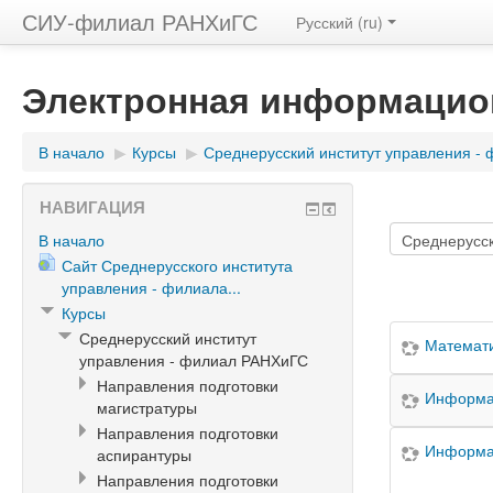
СИУ-филиал РАНХиГС
Русский (ru)
Электронная информацио
В начало
▶
Курсы
▶
Среднерусский институт управления -
НАВИГАЦИЯ
В начало
Сайт Среднерусского института
управления - филиала...
Курсы
Среднерусский институт
Математи
управления - филиал РАНХиГС
Направления подготовки
Информат
магистратуры
Направления подготовки
Информат
аспирантуры
Направления подготовки