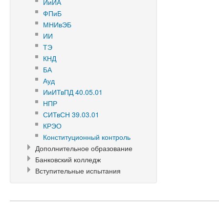
ИиИА
ФПиБ
МНИвЭБ
ИИ
ТЭ
КНД
БА
Ауд
ИиИТвПД 40.05.01
НПР
СИТвСН 39.03.01
КРЭО
Конституционный контроль
Дополнительное образование
Банковский колледж
Вступительные испытания