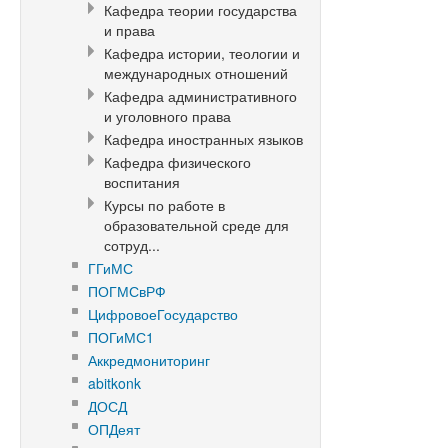
Кафедра теории государства
и права
Кафедра истории, теологии и
международных отношений
Кафедра административного
и уголовного права
Кафедра иностранных языков
Кафедра физического
воспитания
Курсы по работе в
образовательной среде для
сотруд...
ГГиМС
ПОГМСвРФ
ЦифровоеГосударство
ПОГиМС1
Аккредмониторинг
abitkonk
ДОСД
ОПДеят