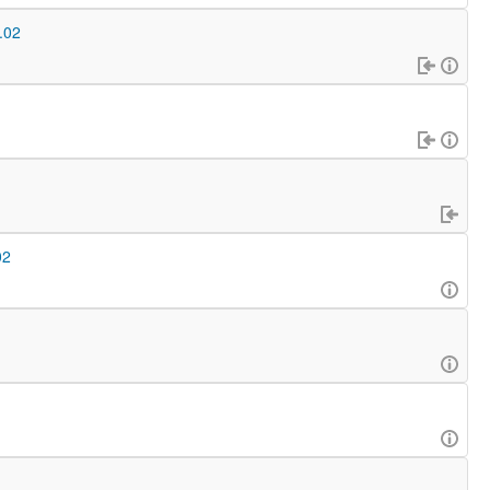
.02
02