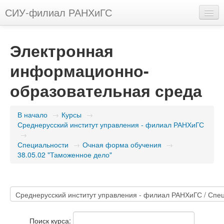
СИУ-филиал РАНХиГС
Русский (ru)
Электронная
Вы не вошли в систему (
Вход
)
информационно-
образовательная среда
В начало
→
Курсы
→
Среднерусский институт управления - филиал РАНХиГС
→
Специальности
→
Очная форма обучения
→
38.05.02 "Таможенное дело"
Поиск курса: