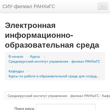
СИУ-филиал РАНХиГС
Русский (ru)
Электронная
Вы не вошли в систему (
Вход
)
информационно-
образовательная среда
В начало
→
Курсы
→
Среднерусский институт управления - филиал РАНХиГС
→
Кафедры
→
Курсы по работе в образовательной среде для сотруд...
Поиск курса: