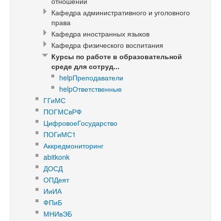
отношений
Кафедра административного и уголовного
права
Кафедра иностранных языков
Кафедра физического воспитания
Курсы по работе в образовательной
среде для сотруд...
helpПреподаватели
helpОтветственные
ГГиМС
ПОГМСвРФ
ЦифровоеГосударство
ПОГиМС1
Аккредмониторинг
abitkonk
ДОСД
ОПДеят
ИиИА
ФПиБ
МНИвЭБ