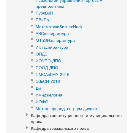
Психология управления торговым
предприятием
ПублВиП
ПВиПр
МатематикаБизнесИнф
АВСаспирантура
МТиЭИаспирантура
ИКТаспирантура
ОПДС
ИОУПО-ДПО
ПООД-ДПО
ПМСАвГМУ-2016
ЭЗвСИ-2016
Дм
Имиджелогия
ИОФО
Метод. препод. соц-гум дисцип
Кафедра конституционного и муниципального
права
Кафедра гражданского права