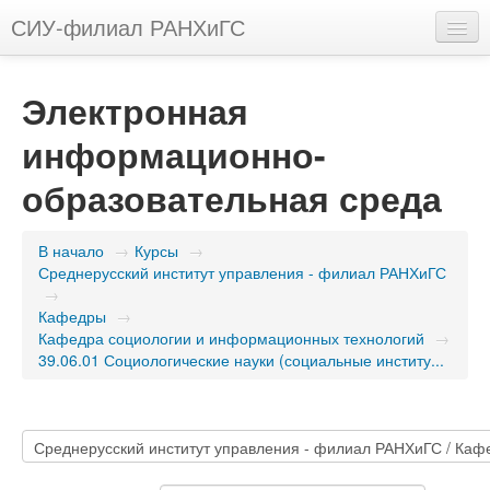
СИУ-филиал РАНХиГС
Русский (ru)
Электронная
Вы не вошли в систему (
Вход
)
информационно-
образовательная среда
В начало
→
Курсы
→
Среднерусский институт управления - филиал РАНХиГС
→
Кафедры
→
Кафедра социологии и информационных технологий
→
39.06.01 Социологические науки (социальные институ...