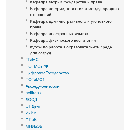
Кафедра теории государства и права
Кафедра истории, теологии и международных
отношений
Кафедра административного и уголовного
права
Кафедра иностранных языков
Кафедра физического воспитания
Курсы по работе в образовательной среде
для сотруд...
ГГиМС
ПОГМСвРФ
ЦифровоеГосударство
ПОГиМС1
Аккредмониторинг
abitkonk
ДОСД
ОПДеят
ИиИА
ФПиБ
МНИвЭБ