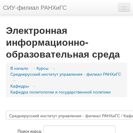
СИУ-филиал РАНХиГС
Русский (ru)
Электронная
Вы не вошли в систему (
Вход
)
информационно-
образовательная среда
В начало
→
Курсы
→
Среднерусский институт управления - филиал РАНХиГС
→
Кафедры
→
Кафедра политологии и государственной политики
Поиск курса: