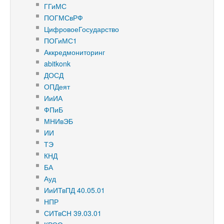
ГГиМС
ПОГМСвРФ
ЦифровоеГосударство
ПОГиМС1
Аккредмониторинг
abitkonk
ДОСД
ОПДеят
ИиИА
ФПиБ
МНИвЭБ
ИИ
ТЭ
КНД
БА
Ауд
ИиИТвПД 40.05.01
НПР
СИТвСН 39.03.01