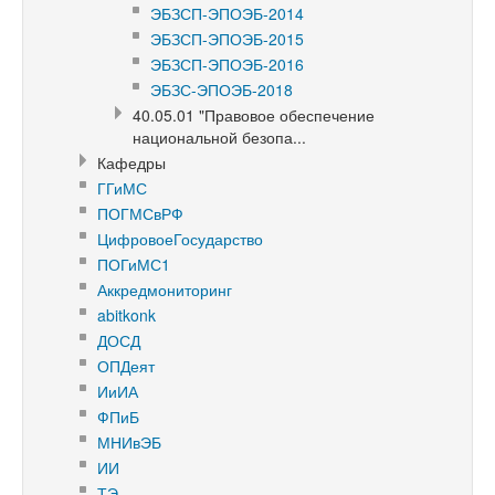
ЭБЗСП-ЭПОЭБ-2014
ЭБЗСП-ЭПОЭБ-2015
ЭБЗСП-ЭПОЭБ-2016
ЭБЗС-ЭПОЭБ-2018
40.05.01 "Правовое обеспечение
национальной безопа...
Кафедры
ГГиМС
ПОГМСвРФ
ЦифровоеГосударство
ПОГиМС1
Аккредмониторинг
abitkonk
ДОСД
ОПДеят
ИиИА
ФПиБ
МНИвЭБ
ИИ
ТЭ