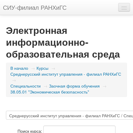
СИУ-филиал РАНХиГС
Русский (ru)
Электронная
Вы не вошли в систему (
Вход
)
информационно-
образовательная среда
В начало
→
Курсы
→
Среднерусский институт управления - филиал РАНХиГС
→
Специальности
→
Заочная форма обучения
→
38.05.01 "Экономическая безопасность"
Поиск курса: