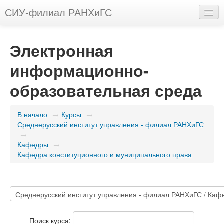
СИУ-филиал РАНХиГС
Русский (ru)
Электронная
Вы не вошли в систему (
Вход
)
информационно-
образовательная среда
В начало
→
Курсы
→
Среднерусский институт управления - филиал РАНХиГС
→
Кафедры
→
Кафедра конституционного и муниципального права
Поиск курса: