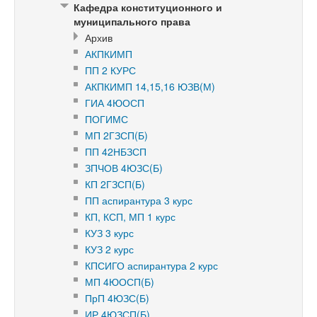
Кафедра конституционного и
муниципального права
Архив
АКПКИМП
ПП 2 КУРС
АКПКИМП 14,15,16 ЮЗВ(М)
ГИА 4ЮОСП
ПОГИМС
МП 2ГЗСП(Б)
ПП 42НБЗСП
ЗПЧОВ 4ЮЗС(Б)
КП 2ГЗСП(Б)
ПП аспирантура 3 курс
КП, КСП, МП 1 курс
КУЗ 3 курс
КУЗ 2 курс
КПСИГО аспирантура 2 курс
МП 4ЮОСП(Б)
ПрП 4ЮЗС(Б)
ИР 4ЮЗСП(Б)