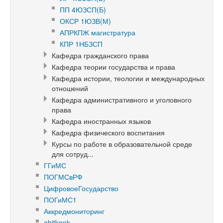
ПП 4ЮЗСП(Б)
ОКСР 1ЮЗВ(М)
АПРКПЖ магистратура
КПР 1НБЗСП
Кафедра гражданского права
Кафедра теории государства и права
Кафедра истории, теологии и международных
отношений
Кафедра административного и уголовного
права
Кафедра иностранных языков
Кафедра физического воспитания
Курсы по работе в образовательной среде
для сотруд...
ГГиМС
ПОГМСвРФ
ЦифровоеГосударство
ПОГиМС1
Аккредмониторинг
abitkonk