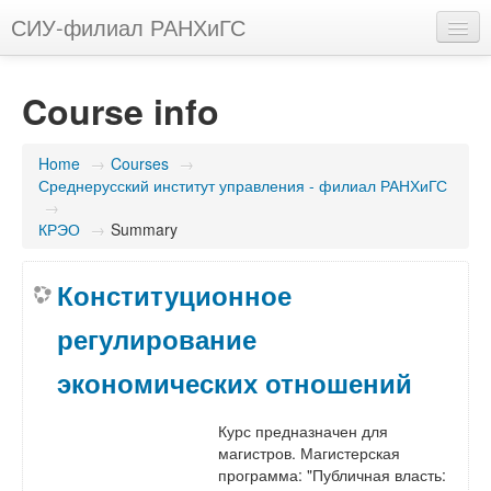
СИУ-филиал РАНХиГС
English (en)
Course info
You are not logged in. (
Log in
)
Home
→
Courses
→
Среднерусский институт управления - филиал РАНХиГС
→
КРЭО
→
Summary
Конституционное
регулирование
экономических отношений
Курс предназначен для
магистров. Магистерская
программа: "Публичная власть: