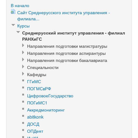
В начало
Сайт Среднерусского института управления -
филиала...
Курсы
Среднерусский институт управления - филиал
РАНХиГС
Направления подготовки магистратуры
Направления подготовки аспирантуры
Направления подготовки бакалавриата
Специальности
Кафедры
ГГиМС
ПОГМСвРФ
ЦифровоеГосударство
ПОГиМС1
Аккредмониторинг
abitkonk
ДОСД
ОПДеят