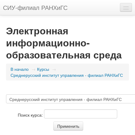
СИУ-филиал РАНХиГС
Русский (ru)
Электронная
Вы не вошли в систему (
Вход
)
информационно-
образовательная среда
В начало
→
Курсы
→
Среднерусский институт управления - филиал РАНХиГС
Поиск курса: