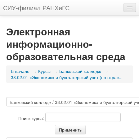
СИУ-филиал РАНХиГС
Русский (ru)
Электронная
Вы не вошли в систему (
Вход
)
информационно-
образовательная среда
В начало
→
Курсы
→
Банковский колледж
→
38.02.01 «Экономика и бухгалтерский учет (по отрас...
Поиск курса: