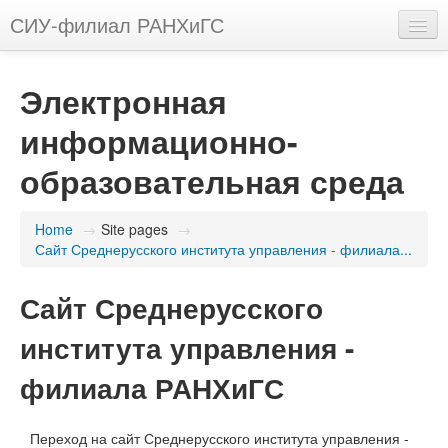
СИУ-филиал РАНХиГС
English (en)
Электронная
You are not logged in. (
Log in
)
информационно-
образовательная среда
Home
→
Site pages
→
Сайт Среднерусского института управления - филиала...
Сайт Среднерусского
института управления -
филиала РАНХиГС
Переход на сайт Среднерусского института управления -