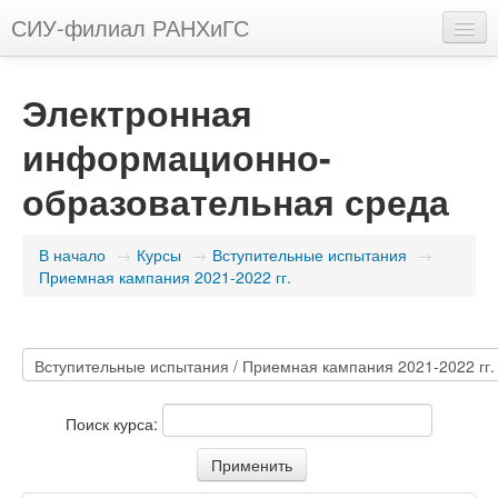
СИУ-филиал РАНХиГС
Русский (ru)
Электронная
Вы не вошли в систему (
Вход
)
информационно-
образовательная среда
В начало
→
Курсы
→
Вступительные испытания
→
Приемная кампания 2021-2022 гг.
Поиск курса: