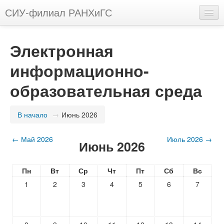
СИУ-филиал РАНХиГС
Русский (ru)
Электронная
Вы не вошли в систему (
Вход
)
информационно-
образовательная среда
В начало
→
Июнь 2026
←
Май 2026
Июль 2026
→
Июнь 2026
Пн
Вт
Ср
Чт
Пт
Сб
Вс
1
2
3
4
5
6
7